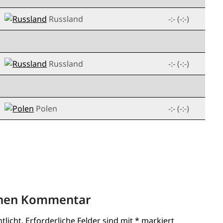
Russland
-:- (-:-)
Russland
-:- (-:-)
Polen
-:- (-:-)
inen Kommentar
tlicht.
Erforderliche Felder sind mit
*
markiert