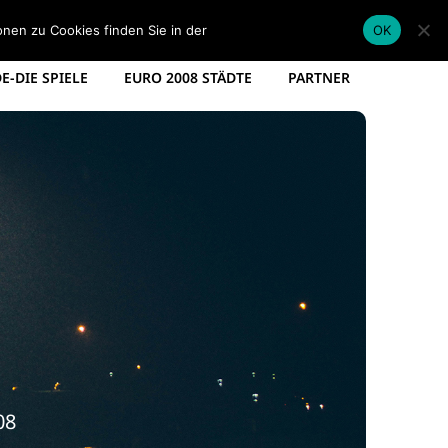
EM KADER DEUTSCHLAND
EM SPIELPLAN 2012
onen zu Cookies finden Sie in der
Datenschutzerklärung
.
OK
-DIE SPIELE
EURO 2008 STÄDTE
PARTNER
08