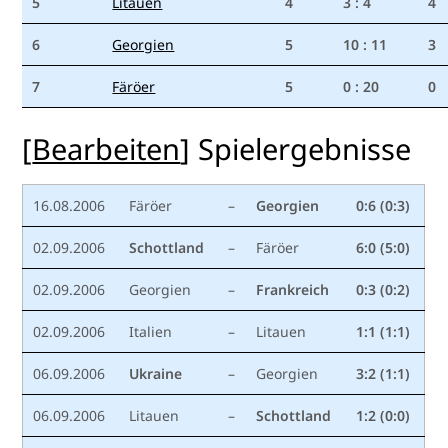
5
Litauen
4
3 : 4
4
6
Georgien
5
10 : 11
3
7
Färöer
5
0 : 20
0
[
Bearbeiten
]
Spielergebnisse
16.08.2006
Färöer
–
Georgien
0:6 (0:3)
02.09.2006
Schottland
–
Färöer
6:0 (5:0)
02.09.2006
Georgien
–
Frankreich
0:3 (0:2)
02.09.2006
Italien
–
Litauen
1:1 (1:1)
06.09.2006
Ukraine
–
Georgien
3:2 (1:1)
06.09.2006
Litauen
–
Schottland
1:2 (0:0)