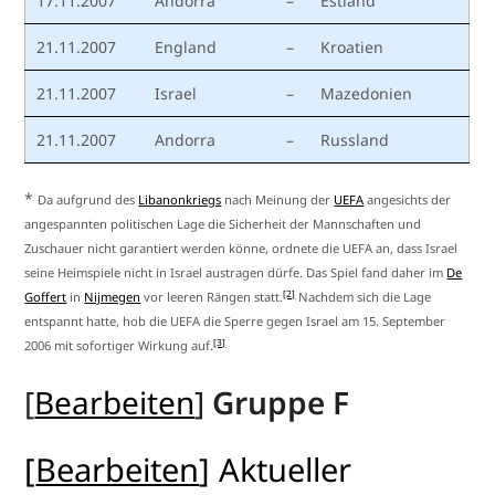
17.11.2007
Andorra
–
Estland
21.11.2007
England
–
Kroatien
21.11.2007
Israel
–
Mazedonien
21.11.2007
Andorra
–
Russland
*
Da aufgrund des
Libanonkriegs
nach Meinung der
UEFA
angesichts der
angespannten politischen Lage die Sicherheit der Mannschaften und
Zuschauer nicht garantiert werden könne, ordnete die UEFA an, dass Israel
seine Heimspiele nicht in Israel austragen dürfe. Das Spiel fand daher im
De
[2]
Goffert
in
Nijmegen
vor leeren Rängen statt.
Nachdem sich die Lage
entspannt hatte, hob die UEFA die Sperre gegen Israel am 15. September
[3]
2006 mit sofortiger Wirkung auf.
[
Bearbeiten
]
Gruppe F
[
Bearbeiten
]
Aktueller