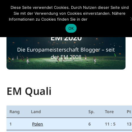
EM 2020
Diese Seite verwendet Cookies. Durch Nutzen dieser Seite sind
Sie mit der Verwendung von Cookies einverstanden. Nähere
Informationen zu Cookies finden Sie in der
Datenschutzerklärung
.
OK
EM 2020
Die Europameisterschaft Blogger – seit
der EM 2008
EM Quali
Rang
Land
Sp.
Tore
Pt
1
Polen
6
11 : 5
13