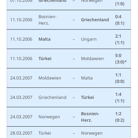
07.10.2006
Griechenland
–
Norwegen
(1:0)
Bosnien-
0:4
11.10.2006
–
Griechenland
Herz.
(0:1)
2:1
11.10.2006
Malta
–
Ungarn
(1:1)
5:0
11.10.2006
Türkei
–
Moldawien
(3:0)
*
1:1
24.03.2007
Moldawien
–
Malta
(0:0)
1:4
24.03.2007
Griechenland
–
Türkei
(1:1)
Bosnien-
1:2
24.03.2007
Norwegen
–
Herz.
(0:2)
28.03.2007
Türkei
–
Norwegen