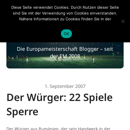
EM 2020
Diese Seite verwendet Cookies. Durch Nutzen dieser Seite
sind Sie mit der Verwendung von Cookies einverstanden.
Nähere Informationen zu Cookies finden Sie in der
Datenschutzerklärung
.
EM 2020
OK
Die Europameisterschaft Blogger – seit
der EM 2008
1. September 2007
Der Würger: 22 Spiele
Sperre
Der Würger aus Rumänien, der sein Handwerk in der