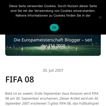
EM 2020
Diese Seite verwendet Cookies. Durch Nutzen dieser Seite
sind Sie mit der Verwendung von Cookies einverstanden.
Nähere Informationen zu Cookies finden Sie in der
Datenschutzerklärung
.
EM 2020
OK
Die Europameisterschaft Blogger – seit
der EM 2008
30. Juli 2007
FIFA 08
Bald ist es soweit. Ende September (laut Amazon wird FIFA
08 am 30. September erscheinen
„Dieser Artikel wird am 30.
September 2007 erscheinen.“
) gibts FIFA 08, das Fußballspiel