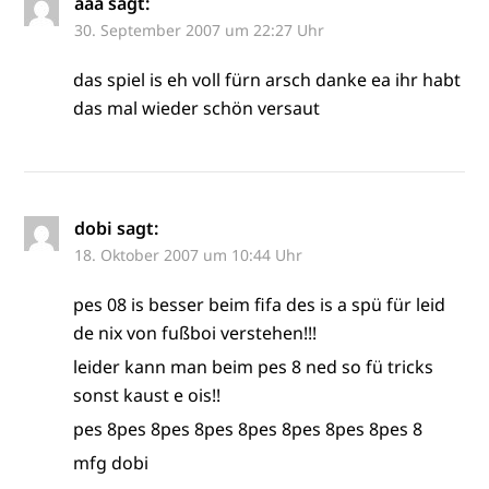
aaa
sagt:
30. September 2007 um 22:27 Uhr
das spiel is eh voll fürn arsch danke ea ihr habt
das mal wieder schön versaut
dobi
sagt:
18. Oktober 2007 um 10:44 Uhr
pes 08 is besser beim fifa des is a spü für leid
de nix von fußboi verstehen!!!
leider kann man beim pes 8 ned so fü tricks
sonst kaust e ois!!
pes 8pes 8pes 8pes 8pes 8pes 8pes 8pes 8
mfg dobi