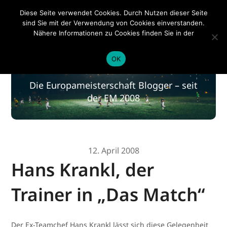
EM 2020
Diese Seite verwendet Cookies. Durch Nutzen dieser Seite
sind Sie mit der Verwendung von Cookies einverstanden.
Nähere Informationen zu Cookies finden Sie in der
Datenschutzerklärung
.
EM 2020
OK
Die Europameisterschaft Blogger – seit
der EM 2008
12. April 2008
Hans Krankl, der
Trainer in „Das Match“
Der Ex-Teamchef Hans Krankl lässt sich diese Gelegenheit