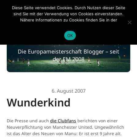
EM 2020
Diese Seite verwendet Cookies. Durch Nutzen dieser Seite
sind Sie mit der Verwendung von Cookies einverstanden.
Nähere Informationen zu Cookies finden Sie in der
Datenschutzerklärung
.
EM 2020
OK
Die Europameisterschaft Blogger – seit
der EM 2008
6. August 2007
Wunderkind
Die Presse und auch
die Clubfans
berichten von einer
Neuverpflichtung von Manchester United. Ungewöhnlich
ist das Alter des Neuen von Manu: Er ist erst 9 Jahre alt.