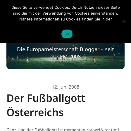
EM 2020
Diese Seite verwendet Cookies. Durch Nutzen dieser Seite
sind Sie mit der Verwendung von Cookies einverstanden.
Nähere Informationen zu Cookies finden Sie in der
Datenschutzerklärung
.
EM 2020
OK
Die Europameisterschaft Blogger – seit
der EM 2008
12. Juni 2008
Der Fußballgott
Österreichs
Ganz klar, der Fußballgott ist momentan rot-weiß-rot und