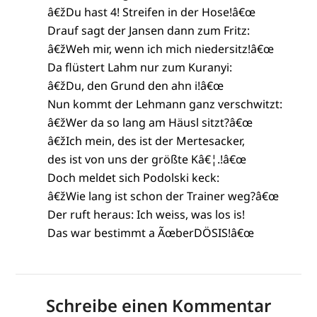
â€žDu hast 4! Streifen in der Hose!â€œ
Drauf sagt der Jansen dann zum Fritz:
â€žWeh mir, wenn ich mich niedersitz!â€œ
Da flüstert Lahm nur zum Kuranyi:
â€žDu, den Grund den ahn i!â€œ
Nun kommt der Lehmann ganz verschwitzt:
â€žWer da so lang am Häusl sitzt?â€œ
â€žIch mein, des ist der Mertesacker,
des ist von uns der größte Kâ€¦.!â€œ
Doch meldet sich Podolski keck:
â€žWie lang ist schon der Trainer weg?â€œ
Der ruft heraus: Ich weiss, was los is!
Das war bestimmt a ÃœberDÖSIS!â€œ
Schreibe einen Kommentar