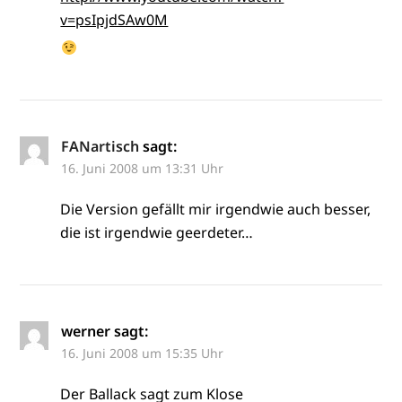
v=psIpjdSAw0M
FANartisch
sagt:
16. Juni 2008 um 13:31 Uhr
Die Version gefällt mir irgendwie auch besser,
die ist irgendwie geerdeter…
werner
sagt:
16. Juni 2008 um 15:35 Uhr
Der Ballack sagt zum Klose