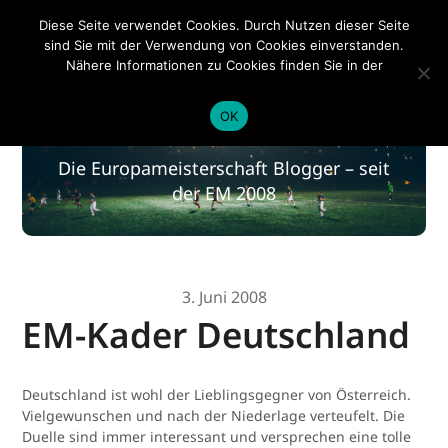
EM 2020
Diese Seite verwendet Cookies. Durch Nutzen dieser Seite
sind Sie mit der Verwendung von Cookies einverstanden.
Nähere Informationen zu Cookies finden Sie in der
Datenschutzerklärung
.
EM 2020
OK
Die Europameisterschaft Blogger – seit
der EM 2008
3. Juni 2008
EM-Kader Deutschland
Deutschland ist wohl der Lieblingsgegner von Österreich.
Vielgewunschen und nach der Niederlage verteufelt. Die
Duelle sind immer interessant und versprechen eine tolle