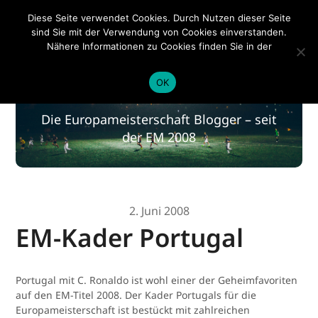
EM 2020
Diese Seite verwendet Cookies. Durch Nutzen dieser Seite
sind Sie mit der Verwendung von Cookies einverstanden.
Nähere Informationen zu Cookies finden Sie in der
Datenschutzerklärung
.
EM 2020
OK
Die Europameisterschaft Blogger – seit
der EM 2008
2. Juni 2008
EM-Kader Portugal
Portugal mit C. Ronaldo ist wohl einer der Geheimfavoriten
auf den EM-Titel 2008. Der Kader Portugals für die
Europameisterschaft ist bestückt mit zahlreichen