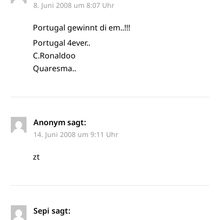
8. Juni 2008 um 8:07 Uhr
Portugal gewinnt di em..!!!
Portugal 4ever..
C.Ronaldoo
Quaresma..
Anonym
sagt:
14. Juni 2008 um 9:11 Uhr
zt
Sepi
sagt: