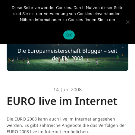
EM 2020
Diese Seite verwendet Cookies. Durch Nutzen dieser Seite
sind Sie mit der Verwendung von Cookies einverstanden.
Nähere Informationen zu Cookies finden Sie in der
Datenschutzerklärung
.
EM 2020
OK
Die Europameisterschaft Blogger – seit
der EM 2008
14. Juni 2008
EURO live im Internet
Die EURO 2008 kann auch live im Internet angesehen
werden. Es gibt zahlreiche Angebote die das Verfolgen der
EURO 2008 live im Internet ermöglichen.