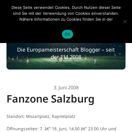
EM 2020
Diese Seite verwendet Cookies. Durch Nutzen dieser Seite
sind Sie mit der Verwendung von Cookies einverstanden.
Nähere Informationen zu Cookies finden Sie in der
Datenschutzerklärung
.
EM 2020
OK
Die Europameisterschaft Blogger – seit
der EM 2008
3. Juni 2008
Fanzone Salzburg
Standort: Mozartplatz, Kapitelplatz
Öffnungszeiten: 7. â€“ 18. Juni, 14.00 â€“ 23.00 Uhr und