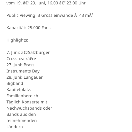
vom 19. â€“ 29. Juni, 16.00 â€“ 23.00 Uhr
Public Viewing: 3 Grossleinwände Ã 43 mÂ²
Kapazität: 25.000 Fans
Highlights:
7. Juni: â€žSalzburger
Cross-overâ€œ
27. Juni: Brass
Instruments Day
28. Juni: Lungauer
Bigband
Kapitelplatz:
Familienbereich
Täglich Konzerte mit
Nachwuchsbands oder
Bands aus den
teilnehmenden
Ländern