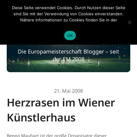
EM 2020
Diese Seite verwendet Cookies. Durch Nutzen dieser Seite
sind Sie mit der Verwendung von Cookies einverstanden.
Nähere Informationen zu Cookies finden Sie in der
Datenschutzerklärung
.
EM 2020
OK
Die Europameisterschaft Blogger – seit
der EM 2008
21. Mai 2008
Herzrasen im Wiener
Künstlerhaus
Beppo Mauhart ist der große Organisator dieser