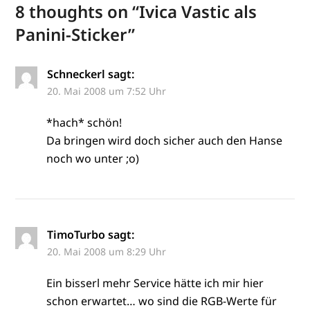
8 thoughts on “
Ivica Vastic als
Panini-Sticker
”
Schneckerl
sagt:
20. Mai 2008 um 7:52 Uhr
*hach* schön!
Da bringen wird doch sicher auch den Hanse
noch wo unter ;o)
TimoTurbo
sagt:
20. Mai 2008 um 8:29 Uhr
Ein bisserl mehr Service hätte ich mir hier
schon erwartet… wo sind die RGB-Werte für