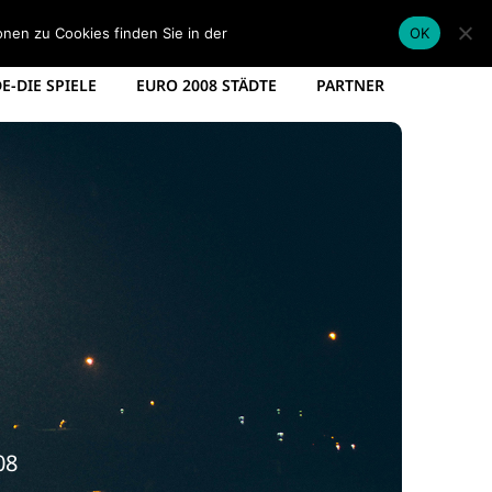
EM KADER DEUTSCHLAND
EM SPIELPLAN 2012
onen zu Cookies finden Sie in der
Datenschutzerklärung
.
OK
-DIE SPIELE
EURO 2008 STÄDTE
PARTNER
08