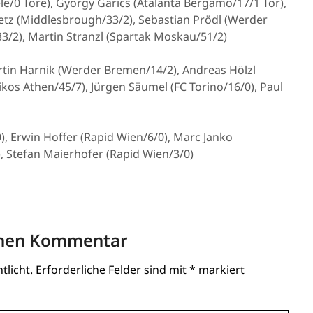
e/0 Tore), György Garics (Atalanta Bergamo/17/1 Tor),
etz (Middlesbrough/33/2), Sebastian Prödl (Werder
3/2), Martin Stranzl (Spartak Moskau/51/2)
rtin Harnik (Werder Bremen/14/2), Andreas Hölzl
ikos Athen/45/7), Jürgen Säumel (FC Torino/16/0), Paul
, Erwin Hoffer (Rapid Wien/6/0), Marc Janko
, Stefan Maierhofer (Rapid Wien/3/0)
inen Kommentar
tlicht.
Erforderliche Felder sind mit
*
markiert