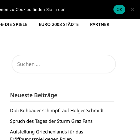
EM KADER DEUTSCHLAND
EM SPIELPLAN 2012
onen zu Cookies finden Sie in der
Datenschutzerklärung
.
OK
-DIE SPIELE
EURO 2008 STÄDTE
PARTNER
08
SUCHEN
NACH:
Neueste Beiträge
Didi Kühbauer schimpft auf Holger Schmidt
Spruch des Tages der Sturm Graz Fans
Aufstellung Griechenlands für das
Eröffnungsspiel gegen Polen