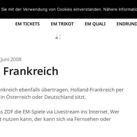
STARTSEITE
EM 2008 TABELLE
EM 2012 GRUPPEN
d Sie mit der Verwendung von Cookies einverstanden. Nähere Informati
EM TICKETS
EM TRIKOT
EM QUALI
ENDRUNDE
EM 2020
ie Europameisterschaft Blogger – seit der EM 20
 Juni 2008
 Frankreich
ankreich ebenfalls übertragen. Holland-Frankreich per
in Österreich oder Deutschland sitzt.
 ZDF die EM-Spiele via Livestream ins Internet. Wer
t nutzen kann, der kann sich via Fernsehen oder