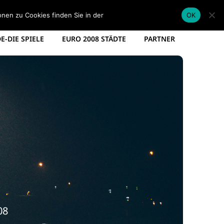
EM KADER DEUTSCHLAND
EM SPIELPLAN 2012
onen zu Cookies finden Sie in der
Datenschutzerklärung
.
OK
-DIE SPIELE
EURO 2008 STÄDTE
PARTNER
08