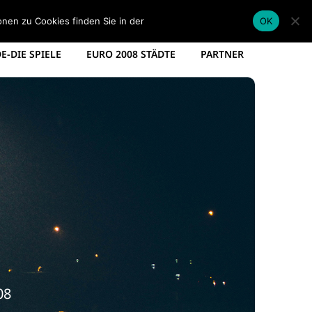
EM KADER DEUTSCHLAND
EM SPIELPLAN 2012
onen zu Cookies finden Sie in der
Datenschutzerklärung
.
OK
-DIE SPIELE
EURO 2008 STÄDTE
PARTNER
08