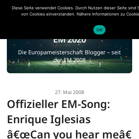
EM 2020
Diese Seite verwendet Cookies. Durch Nutzen dieser Seite sind 
von Cookies einverstanden. Nähere Informationen zu Cookies
Datenschutzerklärung
.
OK
EM 2020
Die Europameisterschaft Blogger – seit
der EM 2008
27. Mai 2008
Offizieller EM-Song:
Enrique Iglesias
â€œCan you hear meâ€