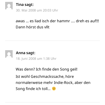
Tina
sagt:
30. Mai 2008 um 20:03 Uhr
awas … es liad isch der hammr …. dreh es auf!!!
Dann hörst dus vllt
Anna
sagt:
18. Juni 2008 um 1:38 Uhr
Was denn? Ich finde den Song geil!
Ist wohl Geschmackssache, höre
normalerweise mehr Indie-Rock, aber den
Song finde ich toll…