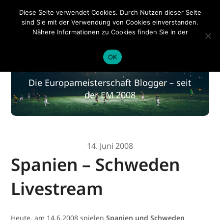
EM 2020
Diese Seite verwendet Cookies. Durch Nutzen dieser Seite
sind Sie mit der Verwendung von Cookies einverstanden.
Nähere Informationen zu Cookies finden Sie in der
Datenschutzerklärung
.
EM 2020
OK
Die Europameisterschaft Blogger – seit
der EM 2008
14. Juni 2008
Spanien – Schweden
Livestream
Heute, am 14.6.2008 spielen
Spanien und Schweden