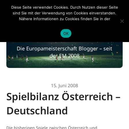
EM 2020
Diese Seite verwendet Cookies. Durch Nutzen dieser Seite
sind Sie mit der Verwendung von Cookies einverstanden.
Nähere Informationen zu Cookies finden Sie in der
Datenschutzerklärung
.
EM 2020
OK
Die Europameisterschaft Blogger – seit
der EM 2008
15. Juni 2008
Spielbilanz Österreich –
Deutschland
Die bisherigen Spiele zwischen Österreich und