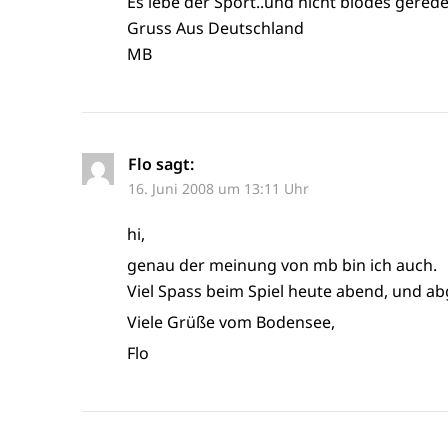
Es lebe der Sport..und nicht blödes gerede
Gruss Aus Deutschland
MB
Flo
sagt:
16. Juni 2008 um 13:11 Uhr
hi,
genau der meinung von mb bin ich auch.
Viel Spass beim Spiel heute abend, und a
Viele Grüße vom Bodensee,
Flo