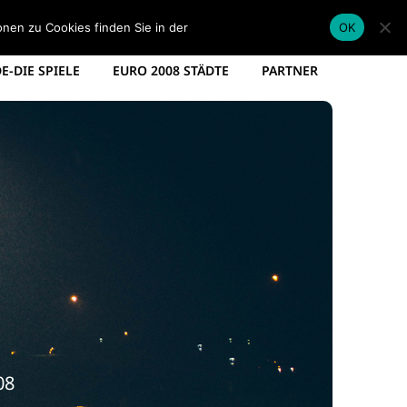
EM KADER DEUTSCHLAND
EM SPIELPLAN 2012
onen zu Cookies finden Sie in der
Datenschutzerklärung
.
OK
-DIE SPIELE
EURO 2008 STÄDTE
PARTNER
08