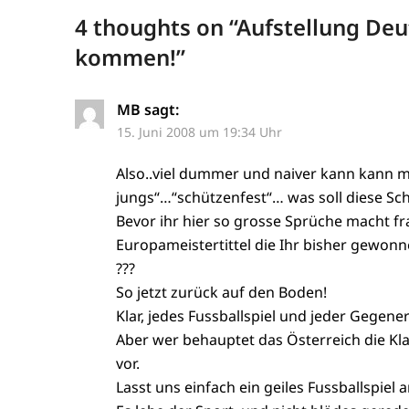
4 thoughts on “
Aufstellung De
kommen!
”
MB
sagt:
15. Juni 2008 um 19:34 Uhr
Also..viel dummer und naiver kann kann m
jungs“…“schützenfest“… was soll diese Sc
Bevor ihr hier so grosse Sprüche macht fr
Europameistertittel die Ihr bisher gewonn
???
So jetzt zurück auf den Boden!
Klar, jedes Fussballspiel und jeder Gegener
Aber wer behauptet das Österreich die K
vor.
Lasst uns einfach ein geiles Fussballspiel