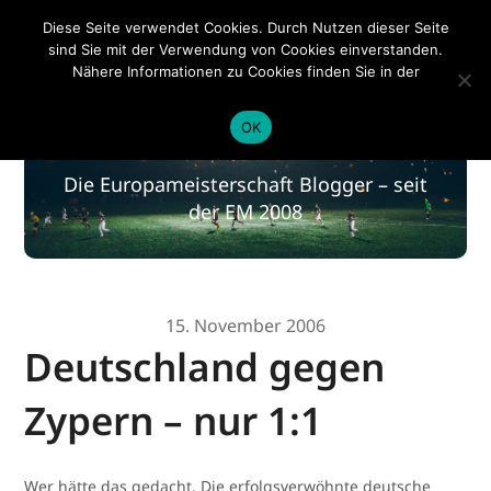
EM 2020
Diese Seite verwendet Cookies. Durch Nutzen dieser Seite
sind Sie mit der Verwendung von Cookies einverstanden.
Nähere Informationen zu Cookies finden Sie in der
Datenschutzerklärung
.
EM 2020
OK
Die Europameisterschaft Blogger – seit
der EM 2008
15. November 2006
Deutschland gegen
Zypern – nur 1:1
Wer hätte das gedacht. Die erfolgsverwöhnte deutsche