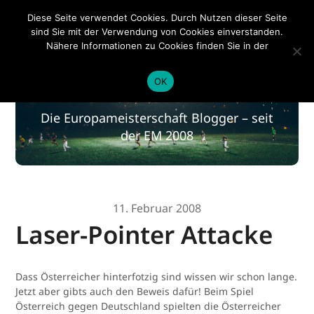
EM 2020
Diese Seite verwendet Cookies. Durch Nutzen dieser Seite
sind Sie mit der Verwendung von Cookies einverstanden.
Nähere Informationen zu Cookies finden Sie in der
Datenschutzerklärung
.
EM 2020
OK
Die Europameisterschaft Blogger – seit
der EM 2008
11. Februar 2008
Laser-Pointer Attacke
Dass Österreicher hinterfotzig sind wissen wir schon lange.
Jetzt aber gibts auch den Beweis dafür! Beim Spiel
Österreich gegen Deutschland spielten die Österreicher