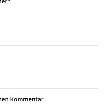
mer
”
inen Kommentar