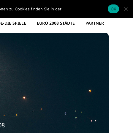
EM KADER DEUTSCHLAND
EM SPIELPLAN 2012
onen zu Cookies finden Sie in der
Datenschutzerklärung
.
OK
-DIE SPIELE
EURO 2008 STÄDTE
PARTNER
08