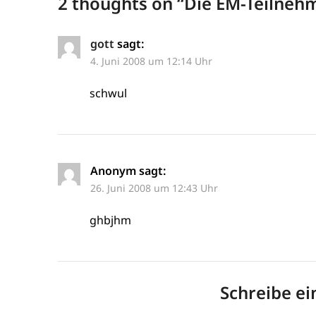
2 thoughts on “
Die EM-Teilneh
gott
sagt:
4. Juni 2008 um 12:14 Uhr
schwul
Anonym
sagt:
26. Juni 2008 um 12:43 Uhr
ghbjhm
Schreibe e