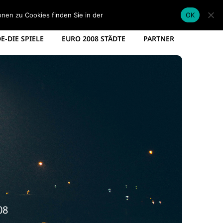
EM KADER DEUTSCHLAND
EM SPIELPLAN 2012
onen zu Cookies finden Sie in der
Datenschutzerklärung
.
OK
-DIE SPIELE
EURO 2008 STÄDTE
PARTNER
08