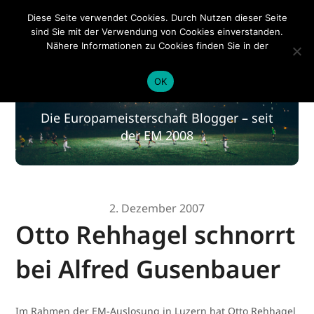
EM 2020
Diese Seite verwendet Cookies. Durch Nutzen dieser Seite
sind Sie mit der Verwendung von Cookies einverstanden.
Nähere Informationen zu Cookies finden Sie in der
Datenschutzerklärung
.
EM 2020
OK
Die Europameisterschaft Blogger – seit
der EM 2008
2. Dezember 2007
Otto Rehhagel schnorrt
bei Alfred Gusenbauer
Im Rahmen der EM-Auslosung in Luzern hat Otto Rehhagel