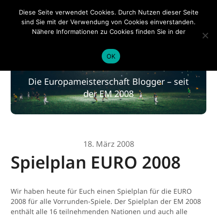
EM 2020
Diese Seite verwendet Cookies. Durch Nutzen dieser Seite
sind Sie mit der Verwendung von Cookies einverstanden.
Nähere Informationen zu Cookies finden Sie in der
Datenschutzerklärung
.
EM 2020
OK
Die Europameisterschaft Blogger – seit
der EM 2008
18. März 2008
Spielplan EURO 2008
Wir haben heute für Euch einen Spielplan für die EURO
2008 für alle Vorrunden-Spiele. Der Spielplan der EM 2008
enthält alle 16 teilnehmenden Nationen und auch alle