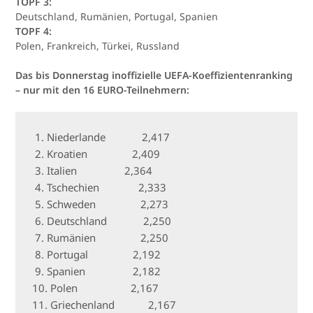
TOPF 3:
Deutschland, Rumänien, Portugal, Spanien
TOPF 4:
Polen, Frankreich, Türkei, Russland
Das bis Donnerstag inoffizielle UEFA-Koeffizientenranking
– nur mit den 16 EURO-Teilnehmern:
 1. Niederlande             2,417

 2. Kroatien                2,409

 3. Italien                 2,364

 4. Tschechien              2,333

 5. Schweden                2,273

 6. Deutschland             2,250

 7. Rumänien                2,250

 8. Portugal                2,192

 9. Spanien                 2,182

10. Polen                   2,167

11. Griechenland            2,167
