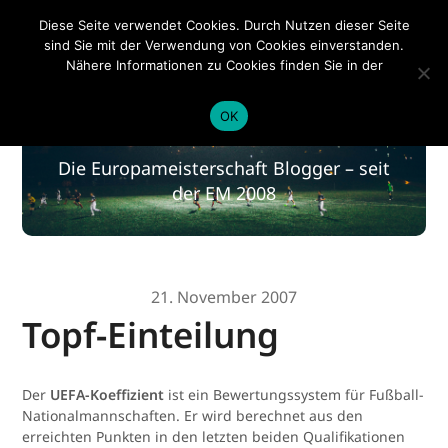
EM 2020
Diese Seite verwendet Cookies. Durch Nutzen dieser Seite
sind Sie mit der Verwendung von Cookies einverstanden.
Nähere Informationen zu Cookies finden Sie in der
Datenschutzerklärung
.
EM 2020
OK
Die Europameisterschaft Blogger – seit
der EM 2008
21. November 2007
Topf-Einteilung
Der
UEFA-Koeffizient
ist ein Bewertungssystem für Fußball-
Nationalmannschaften. Er wird berechnet aus den
erreichten Punkten in den letzten beiden Qualifikationen