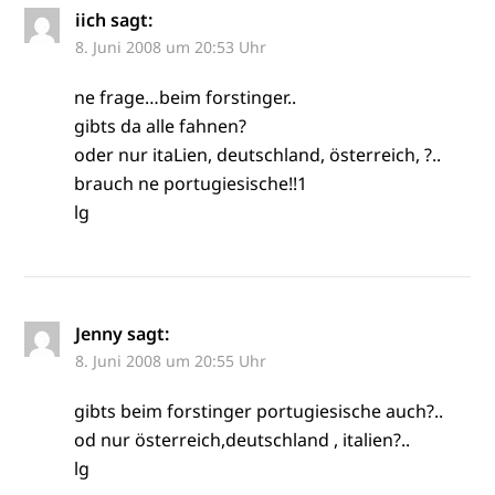
iich
sagt:
8. Juni 2008 um 20:53 Uhr
ne frage…beim forstinger..
gibts da alle fahnen?
oder nur itaLien, deutschland, österreich, ?..
brauch ne portugiesische!!1
lg
Jenny
sagt:
8. Juni 2008 um 20:55 Uhr
gibts beim forstinger portugiesische auch?..
od nur österreich,deutschland , italien?..
lg