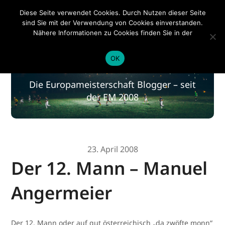
EM 2020
Diese Seite verwendet Cookies. Durch Nutzen dieser Seite
sind Sie mit der Verwendung von Cookies einverstanden.
Nähere Informationen zu Cookies finden Sie in der
Datenschutzerklärung
.
EM 2020
OK
Die Europameisterschaft Blogger – seit
der EM 2008
23. April 2008
Der 12. Mann – Manuel
Angermeier
Der 12. Mann oder auf gut österreichisch „da zwöfte monn“