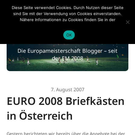
EM 2020
Diese Seite verwendet Cookies. Durch Nutzen dieser Seite
sind Sie mit der Verwendung von Cookies einverstanden.
Nähere Informationen zu Cookies finden Sie in der
Datenschutzerklärung
.
EM 2020
OK
Die Europameisterschaft Blogger – seit
der EM 2008
7. August 2007
EURO 2008 Briefkästen
in Österreich
Gestern berichteten wir bereits über die Angebote bei der