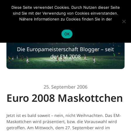
EM 2020
Diese Seite verwendet Cookies. Durch Nutzen dieser Seite
sind Sie mit der Verwendung von Cookies einverstanden.
Nähere Informationen zu Cookies finden Sie in der
Datenschutzerklärung
.
EM 2020
OK
Die Europameisterschaft Blogger – seit
der EM 2008
25. September 2006
Euro 2008 Maskottchen
Jetzt ist es bald soweit – nein, nicht Weihnachten. Das EM-
Maskottchen wird präsentiert, bzw. die Vorauswahl wird
getroffen. Am Mittwoch, dem 27. September wird im