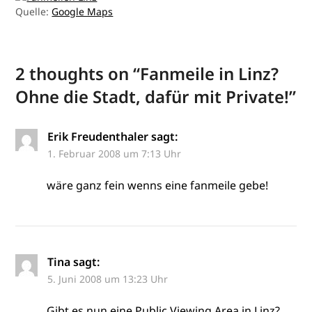
Quelle:
Google Maps
2 thoughts on “
Fanmeile in Linz?
Ohne die Stadt, dafür mit Private!
”
Erik Freudenthaler
sagt:
1. Februar 2008 um 7:13 Uhr
wäre ganz fein wenns eine fanmeile gebe!
Tina
sagt:
5. Juni 2008 um 13:23 Uhr
Gibt es nun eine Public Viewing Area in Linz?