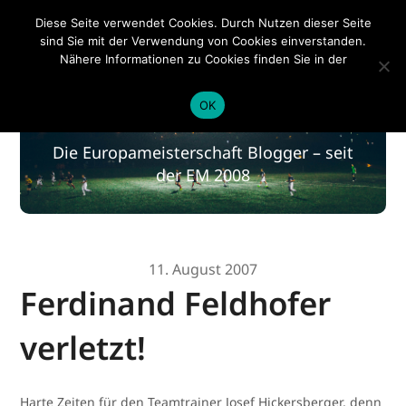
EM 2020
Diese Seite verwendet Cookies. Durch Nutzen dieser Seite
sind Sie mit der Verwendung von Cookies einverstanden.
Nähere Informationen zu Cookies finden Sie in der
Datenschutzerklärung
.
EM 2020
OK
Die Europameisterschaft Blogger – seit
der EM 2008
11. August 2007
Ferdinand Feldhofer
verletzt!
Harte Zeiten für den Teamtrainer Josef Hickersberger, denn