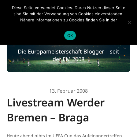
EM 2020
Diese Seite verwendet Cookies. Durch Nutzen dieser Seite
sind Sie mit der Verwendung von Cookies einverstanden.
Nähere Informationen zu Cookies finden Sie in der
Datenschutzerklärung
.
EM 2020
OK
Die Europameisterschaft Blogger – seit
der EM 2008
13. Februar 2008
Livestream Werder
Bremen – Braga
Heute abend gibts im UEFA Cup das Aufeinandertreffen