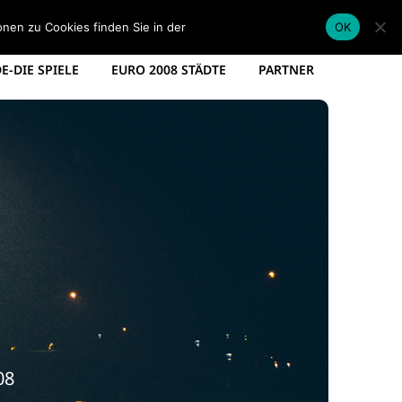
EM KADER DEUTSCHLAND
EM SPIELPLAN 2012
onen zu Cookies finden Sie in der
Datenschutzerklärung
.
OK
-DIE SPIELE
EURO 2008 STÄDTE
PARTNER
08