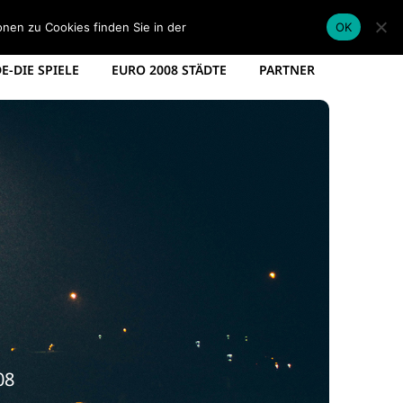
EM KADER DEUTSCHLAND
EM SPIELPLAN 2012
onen zu Cookies finden Sie in der
Datenschutzerklärung
.
OK
-DIE SPIELE
EURO 2008 STÄDTE
PARTNER
08