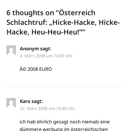
6 thoughts on “
Österreich
Schlachtruf: „Hicke-Hacke, Hicke-
Hacke, Heu-Heu-Heu!“
”
Anonym
sagt:
4. März 2008 um 14:00 Uhr
Â© 2008 EURO
Karo
sagt:
22. März 2008 um 16:40 Uhr
ich hab ehrlich gesagt noch niemals eine
dümmere werbung im österreichischen