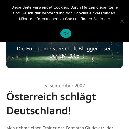
EM 2020
Diese Seite verwendet Cookies. Durch Nutzen dieser Seite
sind Sie mit der Verwendung von Cookies einverstanden.
Nähere Informationen zu Cookies finden Sie in der
Datenschutzerklärung
.
EM 2020
OK
Die Europameisterschaft Blogger – seit
der EM 2008
6. September 2007
Österreich schlägt
Deutschland!
Man nehme einen Trainer des Formates Gludovatz, der