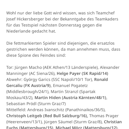
Wohl nur der liebe Gott wird wissen, was sich Teamchef
Josef Hickersberger bei der Bekanntgabe des Teamkaders
für das Testspiel nächsten Donnerstag gegen die
Niederlande gedacht hat.
Die fettmarkierten Spieler sind diejenigen, die ersatzlos
gestrichen werden können, da man annehmen muss, dass
diese Spione des Feindes sind:
Tor: Jürgen Macho (AEK Athen/13 Länderspiele), Alexander
Manninger (AC Siena/26),
Helge Payer (SK Rapid/14)
Abwehr: György Garics (SSC Napoli/10/1 Tor),
Ronald
Gercaliu (FK Austria/9)
, Emanuel Pogatetz
(Middlesbrough/24/1), Martin Stranzl (Spartak
Moskau/43/2),
Martin Hiden (Austria Kärnten/48/1)
,
Sebastian Prödl (Sturm Graz/7)
Mittelfeld: Andreas Ivanschitz (Panathinaikos/36/5),
Christoph Leitgeb (Red Bull Salzburg/16),
Thomas Prager
(Heerenveen/13/1), Jürgen Säumel (Sturm Graz/8),
Christian
Fuchs (Mattersburg/15), Michael Mörz (Mattersburg/12),