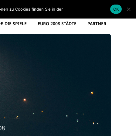
EM KADER DEUTSCHLAND
EM SPIELPLAN 2012
onen zu Cookies finden Sie in der
Datenschutzerklärung
.
OK
-DIE SPIELE
EURO 2008 STÄDTE
PARTNER
08