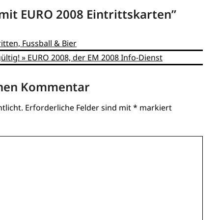
it EURO 2008 Eintrittskarten
”
tten, Fussball & Bier
gültig! » EURO 2008, der EM 2008 Info-Dienst
inen Kommentar
tlicht.
Erforderliche Felder sind mit
*
markiert