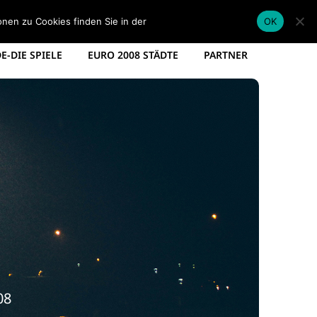
EM KADER DEUTSCHLAND
EM SPIELPLAN 2012
onen zu Cookies finden Sie in der
Datenschutzerklärung
.
OK
-DIE SPIELE
EURO 2008 STÄDTE
PARTNER
08