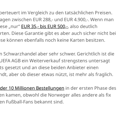
überteuert im Vergleich zu den tatsächlichen Preisen.
agen zwischen EUR 288,- und EUR 4.900,-. Wenn man
iese „nur“
EUR 35,- bis EUR 500,-
, also deutlich
ten. Diese Garantie gibt es aber auch sicher nicht bei
e können ebenfalls noch keine Karten besitzen.
n Schwarzhandel aber sehr schwer. Gerichtlich ist die
 UEFA AGB ein Weiterverkauf strengstens untersagt
eits gesetzt und an diese beiden Anbieter einen
, aber ob dieser etwas nützt, ist mehr als fraglich.
 der 10 Millionen Bestellungen
in der ersten Phase des
n kamen, obwohl die Norweger alles andere als fix
ßen Fußball-Fans bekannt sind.