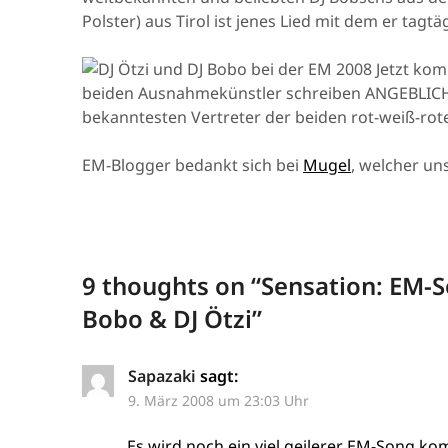
Polster) aus Tirol ist jenes Lied mit dem er tagtä
Jetzt kom
beiden Ausnahmekünstler schreiben ANGEBLICH 
bekanntesten Vertreter der beiden rot-weiß-rote
EM-Blogger bedankt sich bei
Mugel
, welcher un
9 thoughts on “
Sensation: EM-
Bobo & DJ Ötzi
”
Sapazaki
sagt:
9. März 2008 um 23:03 Uhr
Es wird noch ein viel geilerer EM-Song ko