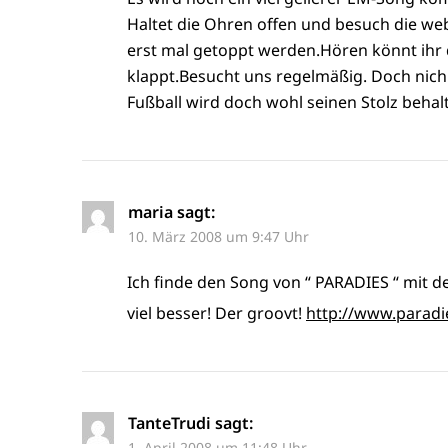
Haltet die Ohren offen und besuch die we
erst mal getoppt werden.Hören könnt ihr 
klappt.Besucht uns regelmäßig. Doch nic
Fußball wird doch wohl seinen Stolz behalt
maria
sagt:
10. März 2008 um 9:47 Uhr
Ich finde den Song von “ PARADIES “ mit
viel besser! Der groovt!
http://www.paradi
TanteTrudi
sagt:
1. April 2008 um 11:48 Uhr