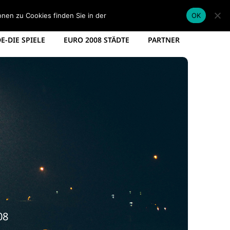
EM KADER DEUTSCHLAND
EM SPIELPLAN 2012
onen zu Cookies finden Sie in der
Datenschutzerklärung
.
OK
-DIE SPIELE
EURO 2008 STÄDTE
PARTNER
08