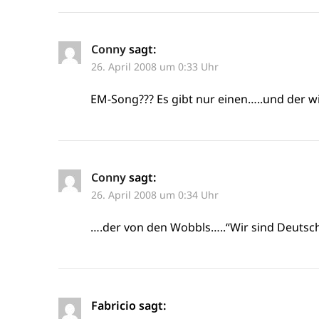
Conny
sagt:
26. April 2008 um 0:33 Uhr
EM-Song??? Es gibt nur einen…..und der wird
Conny
sagt:
26. April 2008 um 0:34 Uhr
….der von den Wobbls…..“Wir sind Deuts
Fabricio
sagt: