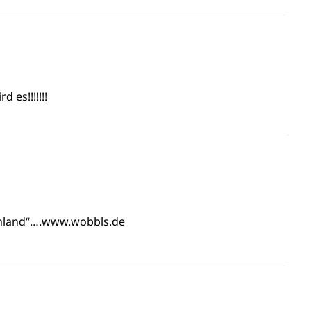
 es!!!!!!!
chland“….www.wobbls.de