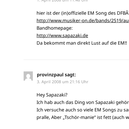
hier ist der (in)offizielle EM Song des DFBÂ
http://www.musiker-on.de/bands/2519/au
Bandhomepage:
http://www.sapazaki.de
Da bekommt man direkt Lust auf die EM!!
provinzpaul
sagt:
3. April 2008 um 21:16 Uhr
Hey Sapazaki?
Ich hab auch das Ding von Sapazaki gehört i
Ich versuche auch so viele EM Songs zu sam
pralle, Aber „Tschör-manie“ ist fett (auch 