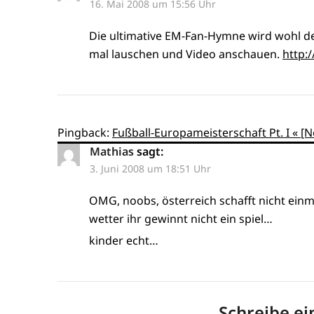
16. Mai 2008 um 15:56 Uhr
Die ultimative EM-Fan-Hymne wird wohl der
mal lauschen und Video anschauen.
http:
Pingback:
Fußball-Europameisterschaft Pt. I « [
Mathias
sagt:
3. Juni 2008 um 18:51 Uhr
OMG, noobs, österreich schafft nicht ein
wetter ihr gewinnt nicht ein spiel…
kinder echt…
Schreibe e