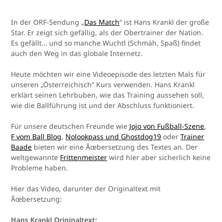
In der ORF-Sendung „
Das Match
“ ist Hans Krankl der große
Star. Er zeigt sich gefällig, als der Obertrainer der Nation.
Es gefällt… und so manche Wuchtl (Schmäh, Spaß) findet
auch den Weg in das globale Internetz.
Heute möchten wir eine Videoepisode des letzten Mals für
unseren „Österreichisch“ Kurs verwenden. Hans Krankl
erklärt seinen Lehrbuben, wie das Training aussehen soll,
wie die Ballführung ist und der Abschluss funktioniert.
Für unsere deutschen Freunde wie
Jojo von Fußball-Szene
,
F vom Ball Blog
,
Nolookpass und Ghostdog19
oder
Trainer
Baade
bieten wir eine Ãœbersetzung des Textes an. Der
weltgewannte
Frittenmeister
wird hier aber sicherlich keine
Probleme haben.
Hier das Video, darunter der Originaltext mit
Ãœbersetzung:
Hans Krankl Originaltext: