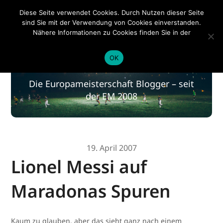
EM 2020
Diese Seite verwendet Cookies. Durch Nutzen dieser Seite
sind Sie mit der Verwendung von Cookies einverstanden.
Nähere Informationen zu Cookies finden Sie in der
Datenschutzerklärung
.
EM 2020
OK
Die Europameisterschaft Blogger – seit
der EM 2008
19. April 2007
Lionel Messi auf
Maradonas Spuren
Kaum zu glauben, aber das sieht ganz nach einem