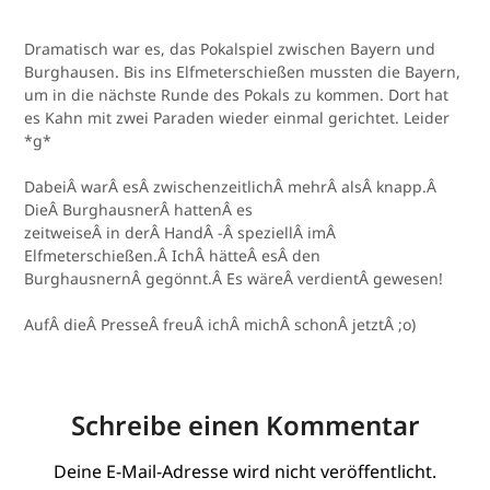
Dramatisch war es, das Pokalspiel zwischen Bayern und
Burghausen. Bis ins Elfmeterschießen mussten die Bayern,
um in die nächste Runde des Pokals zu kommen. Dort hat
es Kahn mit zwei Paraden wieder einmal gerichtet. Leider
*g*
DabeiÂ warÂ esÂ zwischenzeitlichÂ mehrÂ alsÂ knapp.Â
DieÂ BurghausnerÂ hattenÂ es
zeitweiseÂ in derÂ HandÂ -Â speziellÂ imÂ
Elfmeterschießen.Â IchÂ hätteÂ esÂ den
BurghausnernÂ gegönnt.Â Es wäreÂ verdientÂ gewesen!
AufÂ dieÂ PresseÂ freuÂ ichÂ michÂ schonÂ jetztÂ ;o)
Schreibe einen Kommentar
Deine E-Mail-Adresse wird nicht veröffentlicht.