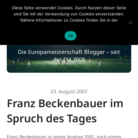
EM 2020
Diese Seite verwendet Cookies. Durch Nutzen dieser Seite
sind Sie mit der Verwendung von Cookies einverstanden.
Nähere Informationen zu Cookies finden Sie in der
Datenschutzerklärung
.
EM 2020
OK
Die Europameisterschaft Blogger – seit
der EM 2008
23. August 2007
Franz Beckenbauer im
Spruch des Tages
Franz Beckenbauer in seiner Analyse 2002, nach einem