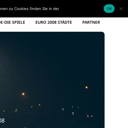
EM KADER DEUTSCHLAND
EM SPIELPLAN 2012
onen zu Cookies finden Sie in der
Datenschutzerklärung
.
OK
-DIE SPIELE
EURO 2008 STÄDTE
PARTNER
08