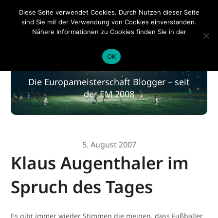
EM 2020
Diese Seite verwendet Cookies. Durch Nutzen dieser Seite
sind Sie mit der Verwendung von Cookies einverstanden.
Nähere Informationen zu Cookies finden Sie in der
Datenschutzerklärung
.
EM 2020
OK
Die Europameisterschaft Blogger – seit
der EM 2008
5. August 2007
Klaus Augenthaler im
Spruch des Tages
Es gibt immer wieder Stimmen die meinen, dass Fußballer